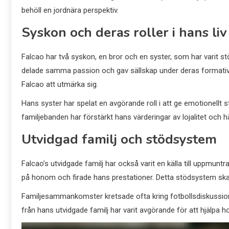
behöll en jordnära perspektiv.
Syskon och deras roller i hans liv
Falcao har två syskon, en bror och en syster, som har varit s
delade samma passion och gav sällskap under deras formativ
Falcao att utmärka sig.
Hans syster har spelat en avgörande roll i att ge emotionellt st
familjebanden har förstärkt hans värderingar av lojalitet och hä
Utvidgad familj och stödsystem
Falcao’s utvidgade familj har också varit en källa till uppmunt
på honom och firade hans prestationer. Detta stödsystem skapa
Familjesammankomster kretsade ofta kring fotbollsdiskussioner
från hans utvidgade familj har varit avgörande för att hjälpa ho