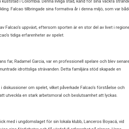
kuststad i Colombia. Denna livliga stad, känd för sina vackra stränd
ckling. Falcao tillbringade sina formativa år i denna miljö, som var båd
av Falcao’s uppväxt, eftersom sporten är en stor del av livet i region
ao’s tidiga erfarenheter av spelet.
Hans far, Radamel Garcia, var en professionell spelare och blev senar
muntrade idrottsliga strävanden. Detta familjära stöd skapade en
 i diskussioner om spelet, vilket påverkade Falcao’s förståelse och
att utveckla en stark arbetsmoral och beslutsamhet att lyckas.
 gick med i ungdomslaget för sin lokala klubb, Lanceros Boyacá, vid