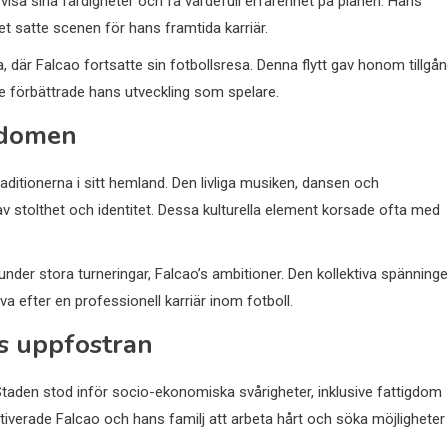
isa sina färdigheter och få värdefull erfarenhet på planen. Hans
 satte scenen för hans framtida karriär.
a, där Falcao fortsatte sin fotbollsresa. Denna flytt gav honom tillgå
are förbättrade hans utveckling som spelare.
ndomen
aditionerna i sitt hemland. Den livliga musiken, dansen och
stolthet och identitet. Dessa kulturella element korsade ofta med
nder stora turneringar, Falcao’s ambitioner. Den kollektiva spänning
 efter en professionell karriär inom fotboll.
s uppfostran
 Staden stod inför socio-ekonomiska svårigheter, inklusive fattigdom
tiverade Falcao och hans familj att arbeta hårt och söka möjligheter