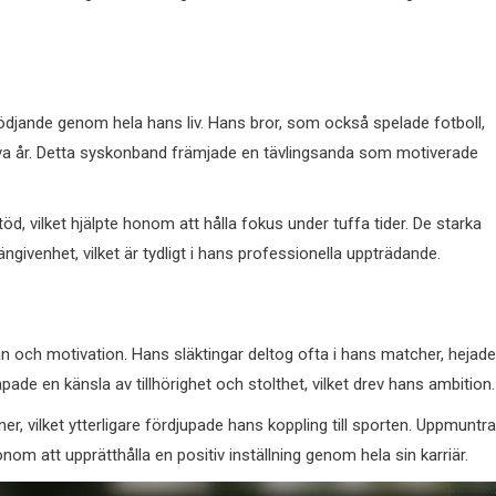
tödjande genom hela hans liv. Hans bror, som också spelade fotboll,
a år. Detta syskonband främjade en tävlingsanda som motiverade
öd, vilket hjälpte honom att hålla fokus under tuffa tider. De starka
ngivenhet, vilket är tydligt i hans professionella uppträdande.
ran och motivation. Hans släktingar deltog ofta i hans matcher, hejade
de en känsla av tillhörighet och stolthet, vilket drev hans ambition.
, vilket ytterligare fördjupade hans koppling till sporten. Uppmuntr
nom att upprätthålla en positiv inställning genom hela sin karriär.