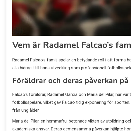
Vem är Radamel Falcao’s fa
Radamel Falcao’s familj spelar en betydande roll i att forma ha
alla bidragit till hans utveckling som professionell fotbollssp
Föräldrar och deras påverkan på 
Falcao’s föräldrar, Radamel Garcia och Maria del Pilar, har var
fotbollsspelare, vilket gav Falcao tidig exponering för sporte
från ung ålder.
Maria del Pilar, en hemmafru, betonade vikten av utbildning oc
akademiska ansvar. Deras gemensamma påverkan hjälpte honom