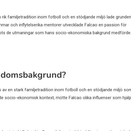
 rik familjetradition inom fotboll och en stödjande miljö lade grunde
mmar och inflytelserika mentorer utvecklade Falcao en passion för
 trots de utmaningar som hans socio-ekonomiska bakgrund medförde
rndomsbakgrund?
v en stark familjetradition inom fotboll och en stödjande miljö so
nde socio-ekonomisk kontext, mötte Falcao olika influenser som hjäl