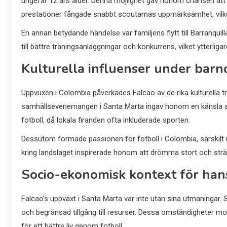
ungefär 12 års ålder. Denna möjlighet gav honom chansen att v
prestationer fångade snabbt scoutarnas uppmärksamhet, vilket
En annan betydande händelse var familjens flytt till Barranquill
till bättre träningsanläggningar och konkurrens, vilket ytterlig
Kulturella influenser under bar
Uppvuxen i Colombia påverkades Falcao av de rika kulturella tr
samhällsevenemangen i Santa Marta ingav honom en känsla av 
fotboll, då lokala firanden ofta inkluderade sporten.
Dessutom formade passionen för fotboll i Colombia, särskilt u
kring landslaget inspirerade honom att drömma stort och sträva
Socio-ekonomisk kontext för han
Falcao’s uppväxt i Santa Marta var inte utan sina utmaningar.
och begränsad tillgång till resurser. Dessa omständigheter mo
för ett bättre liv genom fotboll.