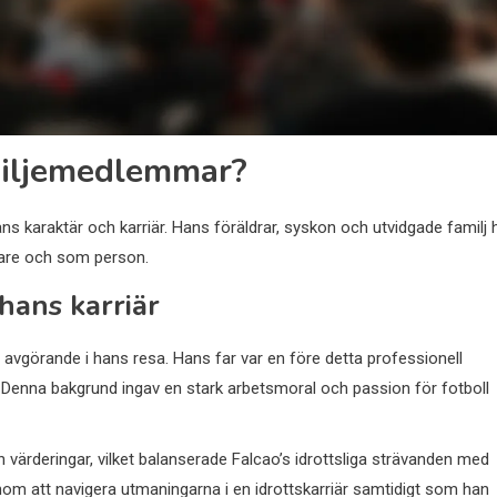
miljemedlemmar?
ns karaktär och karriär. Hans föräldrar, syskon och utvidgade familj 
elare och som person.
hans karriär
it avgörande i hans resa. Hans far var en före detta professionell
n. Denna bakgrund ingav en stark arbetsmoral och passion för fotboll
h värderingar, vilket balanserade Falcao’s idrottsliga strävanden med
 att navigera utmaningarna i en idrottskarriär samtidigt som han