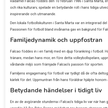
Radamel Falcao föddes den 10 februari 1986 i Santa Marta, en 
och rika kulturarv, spelade en betydande roll i hans tidiga utve
inspirerande och utmanande.
Den lokala fotbollskulturen i Santa Marta var en integrerad del 
Passionen för fotboll bland invånarna gav en bakgrund för Falc
Familjedynamik och uppfostran
Falcao föddes in i en familj med en djup förankring i fotboll. 
tränare, medan hans mor, en före detta volleybollspelare, upp
vårdande miljö som främjade Falcao’s passion för sporten.
Familjens engagemang för fotboll var tydligt då de ofta deltog
kärlek för det. Uppmuntran från hans föräldrar hjälpte honom 
Betydande händelser i tidigt liv
En av de avgörande stunderna i Falcao’s tidiga liv var när han