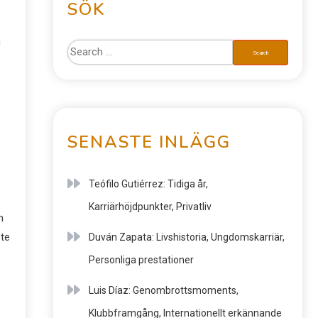
SÖK
n
.
SENASTE INLÄGG
Teófilo Gutiérrez: Tidiga år,
Karriärhöjdpunkter, Privatliv
m
pte
Duván Zapata: Livshistoria, Ungdomskarriär,
Personliga prestationer
Luis Díaz: Genombrottsmoments,
Klubbframgång, Internationellt erkännande