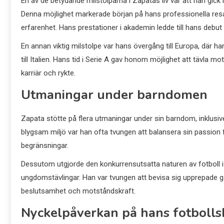
En av de betydande milstolparna i Zapatas liv var att han gic
Denna möjlighet markerade början på hans professionella resa, 
erfarenhet. Hans prestationer i akademin ledde till hans debut
En annan viktig milstolpe var hans övergång till Europa, där h
till Italien. Hans tid i Serie A gav honom möjlighet att tävla mo
karriär och rykte.
Utmaningar under barndomen
Zapata stötte på flera utmaningar under sin barndom, inklusi
blygsam miljö var han ofta tvungen att balansera sin passion 
begränsningar.
Dessutom utgjorde den konkurrensutsatta naturen av fotboll 
ungdomstävlingar. Han var tvungen att bevisa sig upprepade gå
beslutsamhet och motståndskraft.
Nyckelpåverkan på hans fotbollsk