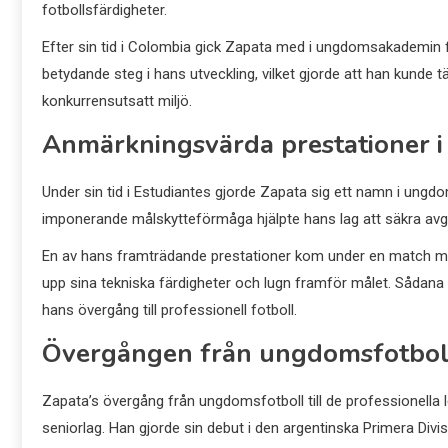
fotbollsfärdigheter.
Efter sin tid i Colombia gick Zapata med i ungdomsakademin
betydande steg i hans utveckling, vilket gjorde att han kunde t
konkurrensutsatt miljö.
Anmärkningsvärda prestationer 
Under sin tid i Estudiantes gjorde Zapata sig ett namn i ungdom
imponerande målskytteförmåga hjälpte hans lag att säkra avgö
En av hans framträdande prestationer kom under en match mot
upp sina tekniska färdigheter och lugn framför målet. Såda
hans övergång till professionell fotboll.
Övergången från ungdomsfotboll t
Zapata’s övergång från ungdomsfotboll till de professionella
seniorlag. Han gjorde sin debut i den argentinska Primera Divis