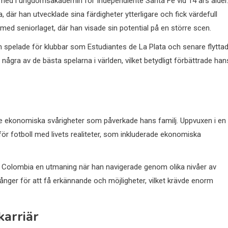
k med i ungdomsakademin för Independiente Santa Fe vid 14 års ålder
där han utvecklade sina färdigheter ytterligare och fick värdefull
 med seniorlaget, där han visade sin potential på en större scen.
an spelade för klubbar som Estudiantes de La Plata och senare flytta
t några av de bästa spelarna i världen, vilket betydligt förbättrade han
ve ekonomiska svårigheter som påverkade hans familj. Uppvuxen i en
för fotboll med livets realiteter, som inkluderade ekonomiska
i Colombia en utmaning när han navigerade genom olika nivåer av
nger för att få erkännande och möjligheter, vilket krävde enorm
arriär