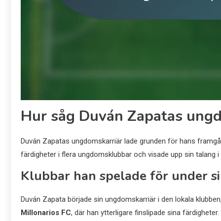
Hur såg Duván Zapatas ungd
Duván Zapatas ungdomskarriär lade grunden för hans framgång
färdigheter i flera ungdomsklubbar och visade upp sin talang i
Klubbar han spelade för under 
Duván Zapata började sin ungdomskarriär i den lokala klubben
Millonarios FC
, där han ytterligare finslipade sina färdighete