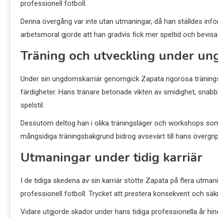
professionell fotboll.
Denna övergång var inte utan utmaningar, då han ställdes in
arbetsmoral gjorde att han gradvis fick mer speltid och bevisa
Träning och utveckling under u
Under sin ungdomskarriär genomgick Zapata rigorösa träning
färdigheter. Hans tränare betonade vikten av smidighet, snabb
spelstil.
Dessutom deltog han i olika träningsläger och workshops som g
mångsidiga träningsbakgrund bidrog avsevärt till hans övergri
Utmaningar under tidig karriär
I de tidiga skedena av sin karriär stötte Zapata på flera utman
professionell fotboll. Trycket att prestera konsekvent och säkr
Vidare utgjorde skador under hans tidiga professionella år 