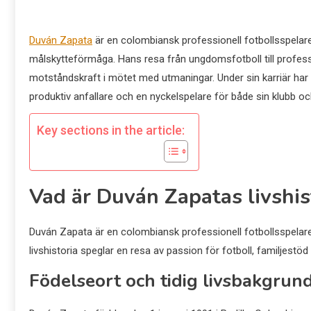
Duván Zapata
är en colombiansk professionell fotbollsspelare
målskytteförmåga. Hans resa från ungdomsfotboll till profes
motståndskraft i mötet med utmaningar. Under sin karriär ha
produktiv anfallare och en nyckelspelare för både sin klubb och
Key sections in the article:
Vad är Duván Zapatas livshis
Duván Zapata är en colombiansk professionell fotbollsspelare
livshistoria speglar en resa av passion för fotboll, familjestöd
Födelseort och tidig livsbakgrun