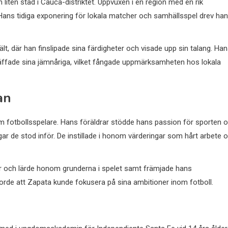
liten stad i Cauca-distriktet. Uppvuxen i en region med en rik
r. Hans tidiga exponering för lokala matcher och samhällsspel drev ha
t, där han finslipade sina färdigheter och visade upp sin talang. Ha
räffade sina jämnåriga, vilket fångade uppmärksamheten hos lokala
an
om fotbollsspelare. Hans föräldrar stödde hans passion för sporten 
 de stod inför. De instillade i honom värderingar som hårt arbete 
r och lärde honom grunderna i spelet samt främjade hans
jorde att Zapata kunde fokusera på sina ambitioner inom fotboll.