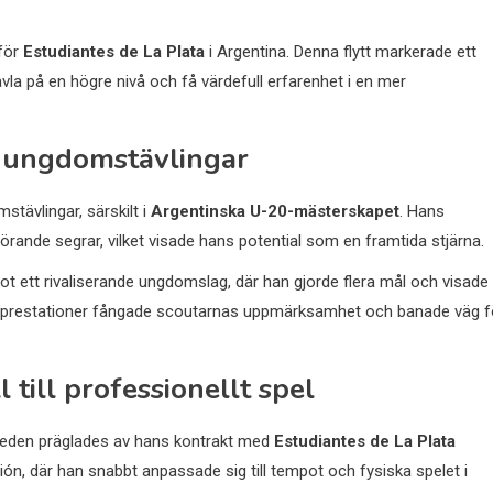
 för
Estudiantes de La Plata
i Argentina. Denna flytt markerade ett
ävla på en högre nivå och få värdefull erfarenhet i en mer
i ungdomstävlingar
stävlingar, särskilt i
Argentinska U-20-mästerskapet
. Hans
rande segrar, vilket visade hans potential som en framtida stjärna.
 ett rivaliserande ungdomslag, där han gjorde flera mål och visade
na prestationer fångade scoutarnas uppmärksamhet och banade väg f
ill professionellt spel
 leden präglades av hans kontrakt med
Estudiantes de La Plata
ión, där han snabbt anpassade sig till tempot och fysiska spelet i