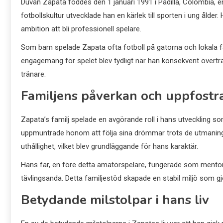
Duván Zapata föddes den 1 januari 1991 i Padilla, Colombia, en 
fotbollskultur utvecklade han en kärlek till sporten i ung ålde
ambition att bli professionell spelare.
Som barn spelade Zapata ofta fotboll på gatorna och lokala fäl
engagemang för spelet blev tydligt när han konsekvent övert
tränare.
Familjens påverkan och uppfostr
Zapata’s familj spelade en avgörande roll i hans utveckling s
uppmuntrade honom att följa sina drömmar trots de utmaningar
uthållighet, vilket blev grundläggande för hans karaktär.
Hans far, en före detta amatörspelare, fungerade som mento
tävlingsanda. Detta familjestöd skapade en stabil miljö som g
Betydande milstolpar i hans liv