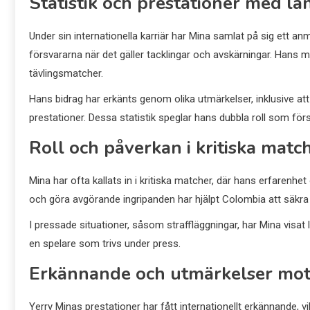
Statistik och prestationer med la
Under sin internationella karriär har Mina samlat på sig ett a
försvararna när det gäller tacklingar och avskärningar. Hans 
tävlingsmatcher.
Hans bidrag har erkänts genom olika utmärkelser, inklusive at
prestationer. Dessa statistik speglar hans dubbla roll som för
Roll och påverkan i kritiska matc
Mina har ofta kallats in i kritiska matcher, där hans erfarenhe
och göra avgörande ingripanden har hjälpt Colombia att säkra
I pressade situationer, såsom straffläggningar, har Mina visat 
en spelare som trivs under press.
Erkännande och utmärkelser mott
Yerry Minas prestationer har fått internationellt erkännande, vil