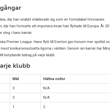
rgångar
ombia, där han snabbt etablerade sig som en formidabel försvarare.
en, där han fortsatte att imponera innan han flyttade till Europa. År 20
 steg i hans karriär.
gelska Premier League. Hans flytt till Everton gav honom mer speltid o
e mest konkurrensutsatta ligorna i världen. Genom sin karriär har Min
ll betydande bidrag på varje klubb.
varje klubb
Mål
Hållna nollor
3
N/A
3
N/A
1
2