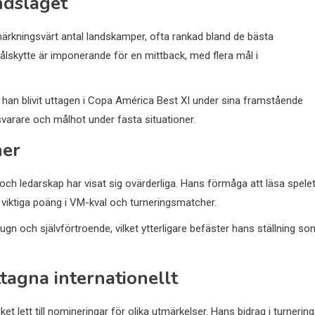
ndslaget
nmärkningsvärt antal landskamper, ofta rankad bland de bästa
målskytte är imponerande för en mittback, med flera mål i
t han blivit uttagen i Copa América Best XI under sina framstående
svarare och målhot under fasta situationer.
her
t och ledarskap har visat sig ovärderliga. Hans förmåga att läsa spele
 viktiga poäng i VM-kval och turneringsmatcher.
lugn och självförtroende, vilket ytterligare befäster hans ställning so
agna internationellt
ket lett till nomineringar för olika utmärkelser. Hans bidrag i turnering