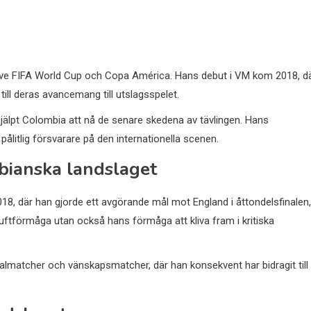
nklusive FIFA World Cup och Copa América. Hans debut i VM kom 2018, d
ill deras avancemang till utslagsspelet.
 hjälpt Colombia att nå de senare skedena av tävlingen. Hans
ålitlig försvarare på den internationella scenen.
bianska landslaget
, där han gjorde ett avgörande mål mot England i åttondelsfinalen,
s luftförmåga utan också hans förmåga att kliva fram i kritiska
kvalmatcher och vänskapsmatcher, där han konsekvent har bidragit till