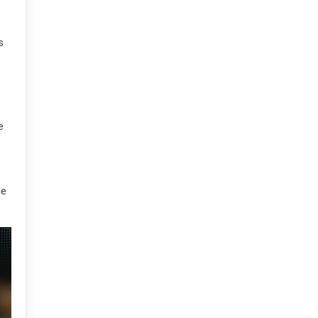
s
e
de