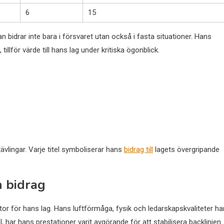
6
15
n bidrar inte bara i försvaret utan också i fasta situationer. Hans
llför värde till hans lag under kritiska ögonblick.
ävlingar. Varje titel symboliserar hans
bidrag till
lagets övergripande
 bidrag
or för hans lag. Hans luftförmåga, fysik och ledarskapskvaliteter ha
el, har hans prestationer varit avgörande för att stabilisera backlinjen