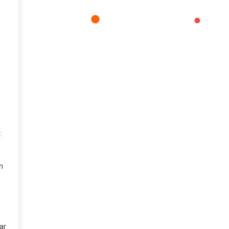
t
m
ar