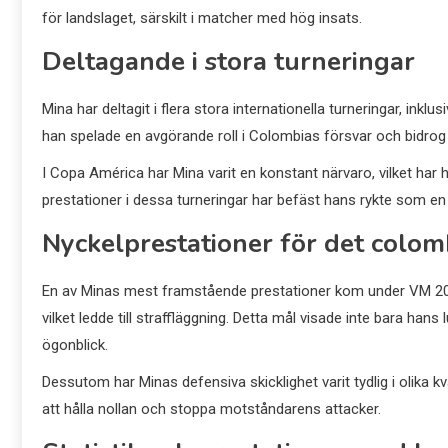
för landslaget, särskilt i matcher med hög insats.
Deltagande i stora turneringar
Mina har deltagit i flera stora internationella turneringar, i
han spelade en avgörande roll i Colombias försvar och bidrog t
I Copa América har Mina varit en konstant närvaro, vilket har
prestationer i dessa turneringar har befäst hans rykte som en p
Nyckelprestationer för det colom
En av Minas mest framstående prestationer kom under VM 2018
vilket ledde till straffläggning. Detta mål visade inte bara han
ögonblick.
Dessutom har Minas defensiva skicklighet varit tydlig i olika 
att hålla nollan och stoppa motståndarens attacker.