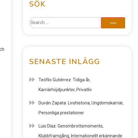
SÖK
och
SENASTE INLÄGG
Teófilo Gutiérrez: Tidiga år,
Karriärhöjdpunkter, Privatliv
Duván Zapata: Livshistoria, Ungdomskarriär,
Personliga prestationer
Luis Díaz: Genombrottsmoments,
Klubbframgång, Internationellt erkännande