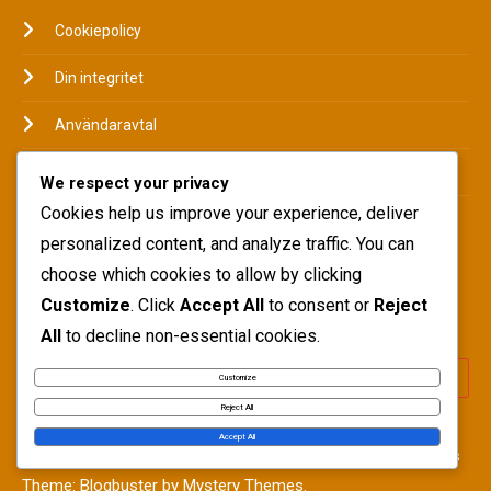
Cookiepolicy
Din integritet
Användaravtal
Om
We respect your privacy
Cookies help us improve your experience, deliver
Hör av dig
personalized content, and analyze traffic. You can
choose which cookies to allow by clicking
SÖK
Customize
. Click
Accept All
to consent or
Reject
All
to decline non-essential cookies.
Customize
Reject All
Accept All
Copyright © Blogbuster 2026
Proudly powered by WordPress
|
Theme: Blogbuster by
Mystery Themes
.