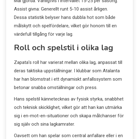
Mål gjorda: Vanligtvis i intervallet 15-25 per säsong.
Assist givna: Generellt runt 5-10 assist årligen.
Dessa statistik belyser hans dubbla hot som både
målskytt och spelfördelare, vilket gör honom till en
värdefull tillgång för varje lag.
Roll och spelstil i olika lag
Zapata’s roll har varierat mellan olika lag, anpassat till
deras taktiska uppställningar. I klubbar som Atalanta
har han blomstrat i ett dynamiskt anfallssystem som
betonar snabba omställningar och press.
Hans spelstil kännetecknas av fysisk styrka, snabbhet
och teknisk skicklighet, vilket gör att han kan utmärka
sig i en-mot-en-situationer och skapa målchanser för
sig själv och sina lagkamrater.
Oavsett om han spelar som central anfallare eller i en